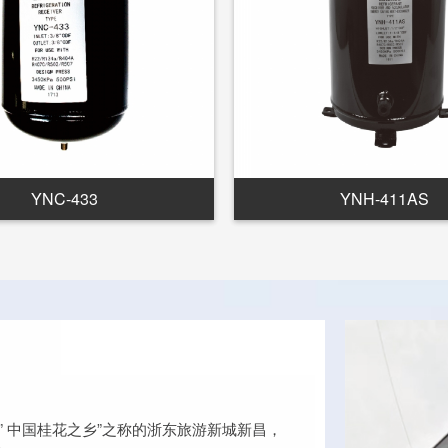
YNC-433
YNH-411AS
” 中国桂花之乡”之称的浙东旅游新城新昌，